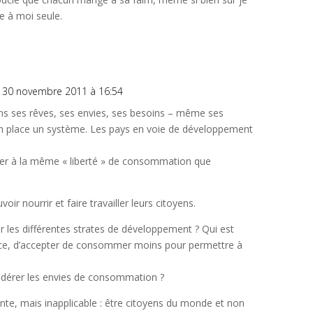
e à moi seule.
r 30 novembre 2011 à 16:54
ns ses rêves, ses envies, ses besoins – même ses
en place un système. Les pays en voie de développement
river à la même « liberté » de consommation que
ir nourrir et faire travailler leurs citoyens.
 les différentes strates de développement ? Qui est
ance, d’accepter de consommer moins pour permettre à
odérer les envies de consommation ?
ente, mais inapplicable : être citoyens du monde et non