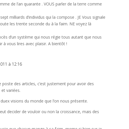
omme de l’an quarante . VOUS parler de la terre comme
sept milliards d’individus qui la compose . JE Vous signale
és toute les trente seconde du à la faim. NE voyez là
procès d’un système qui nous régie tous autant que nous
 à vous lires avec plaisir. A bientôt !
011 à 12:16
 poste des articles, c’est justement pour avoir des
 et variées.
ur duex visions du monde que l’on nous présente.
 peut decider de vouloir ou non la croissance, mais des
 soucie que chacun mange à sa faim, meme si bien sur je