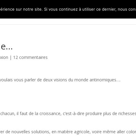
érience sur notre site. Si vous continuez à utiliser ce dernier, nous co
de…
exion
|
12 commentaires
 voulais vous parler de deux visions du monde antinomiques….
hacun, il faut de la croissance, c’est-à-dire produire plus de richesse
uver de nouvelles solutions, en matière agricole, voire même aller colo