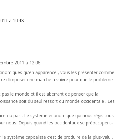
011 à 10:48
vembre 2011 à 12:06
antinomiques qu’en apparence , vous les présenter comme
l’autre d’imposer une marche à suivre pour que le problème
t pas le monde et il est aberrant de penser que la
roissance soit du seul ressort du monde occidentale . Les
ssance ou pas . Le système économique qui nous régis tous
 pour nous. Depuis quand les occidentaux se préoccupent-
le système capitaliste c’est de produire de la plus-valu .