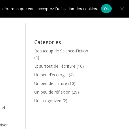
nsidérerons que vous acceptez l'utilisation des cookies.
Ok
Bienvenue
Livres
Blog
Contact
Categories
Beaucoup de Science-Fiction
(6)
Et surtout de l'écriture
(16)
Un peu d'écologie
(4)
Un peu de culture
(10)
Un peu de réflexion
(29)
Uncategorized
(2)
s et
niser