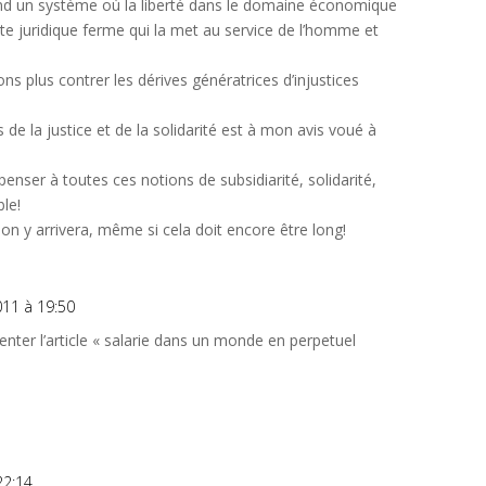
end un système où la liberté dans le domaine économique
te juridique ferme qui la met au service de l’homme et
ns plus contrer les dérives génératrices d’injustices
 de la justice et de la solidarité est à mon avis voué à
nser à toutes ces notions de subsidiarité, solidarité,
le!
,on y arrivera, même si cela doit encore être long!
11 à 19:50
ter l’article « salarie dans un monde en perpetuel
22:14