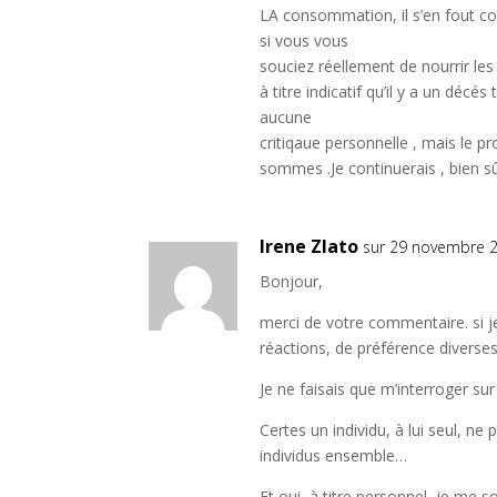
LA consommation, il s’en fout c
si vous vous
souciez réellement de nourrir les 
à titre indicatif qu’il y a un déc
aucune
critiqaue personnelle , mais le 
sommes .Je continuerais , bien sûr
Irene Zlato
sur 29 novembre 2
Bonjour,
merci de votre commentaire. si je
réactions, de préférence diverses
Je ne faisais que m’interroger s
Certes un individu, à lui seul, ne
individus ensemble…
Et oui, à titre personnel, je me