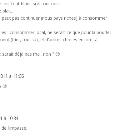
e soit tout blanc soit tout noir…
 plait…
 ne peut pas continuer (nous pays riches) à consommer
les : consommer local, ne serait-ce que pour la bouffe,
ment (trier, toussa), et d’autres choses encore, à
e serait déjà pas mal, non ? 🙂
011 à 11:06
s 🙂
1 à 10:34
 de l’impasse.