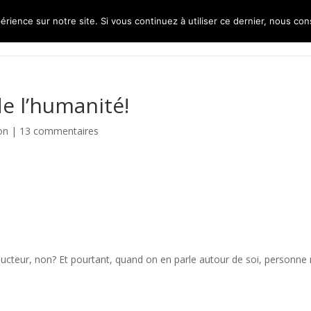
érience sur notre site. Si vous continuez à utiliser ce dernier, nous co
de l’humanité!
on
|
13 commentaires
cteur, non? Et pourtant, quand on en parle autour de soi, personne 