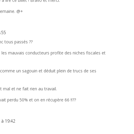
à lire ce billet ! Bravo et merci.
 semaine. @+
8:55
nc tous passés ??
ès les mauvais conducteurs profite des niches fiscales et
uit comme un sagouin et déduit plein de trucs de ses
 mal et ne fait rien au travail.
ait perdu 50% et on en récupère 66 !!??
2 à 19:42