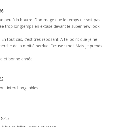
36
 un peu à la bourre. Dommage que le temps ne soit pas
stée trop longtemps en extase devant le super new look
n tout cas, c’est très reposant. A tel point que je ne
herche de la moitié perdue. Excusez moi! Mais je prends
le et bonne année.
22
sont interchangeables.
18:45