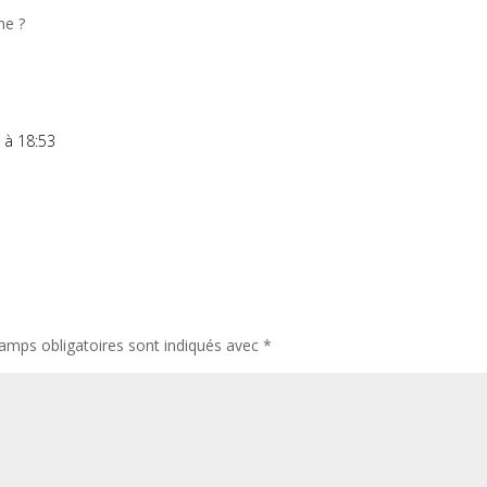
ne ?
2 à 18:53
amps obligatoires sont indiqués avec
*