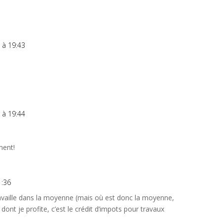
2 à 19:43
2 à 19:44
ment!
1:36
ravaille dans la moyenne (mais où est donc la moyenne,
e dont je profite, c’est le crédit d’impots pour travaux