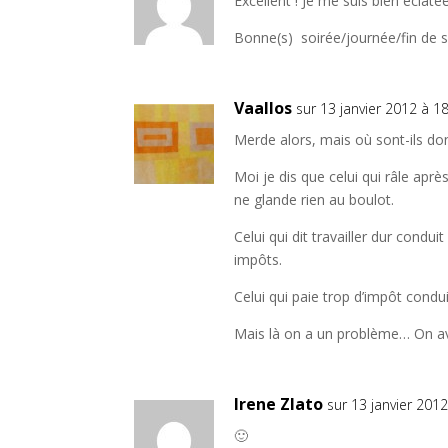
Excellent ! Je me suis bien éclatée 
Bonne(s) soirée/journée/fin de
Vaallos
sur 13 janvier 2012 à 1
Merde alors, mais où sont-ils do
Moi je dis que celui qui râle apr
ne glande rien au boulot.
Celui qui dit travailler dur cond
impôts.
Celui qui paie trop d’impôt conduit
Mais là on a un problème… On av
Irene Zlato
sur 13 janvier 201
🙂