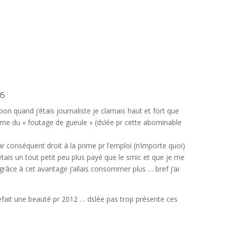
05
 ! bon quand j’étais journaliste je clamais haut et fort que
e du « foutage de gueule » (dslée pr cette abominable
r conséquent droit à la prime pr l’emploi (n’importe quoi)
’étais un tout petit peu plus payé que le smic et que je me
grâce à cet avantage j’allais consommer plus … bref j’ai
refait une beauté pr 2012 … dslée pas trop présente ces