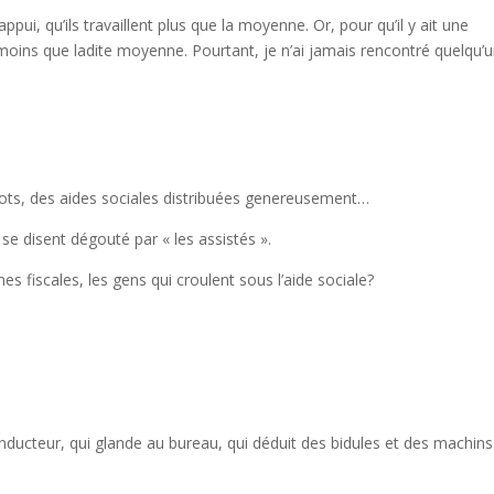
pui, qu’ils travaillent plus que la moyenne. Or, pour qu’il y ait une
 moins que ladite moyenne. Pourtant, je n’ai jamais rencontré quelqu’
mpots, des aides sociales distribuées genereusement…
se disent dégouté par « les assistés ».
hes fiscales, les gens qui croulent sous l’aide sociale?
nducteur, qui glande au bureau, qui déduit des bidules et des machins