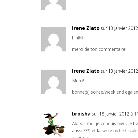
Irene Zlato
sur 13 janvier 201
hihihihi!!!
merci de ton commentaire!
Irene Zlato
sur 13 janvier 201
Merci!
bonne(s) soiree/week end egale
broisha
sur 18 janvier 2012 à 1
Alors… moi je conduis bien, je t
aussi ???) et la seule niche fiscal
« verts »….