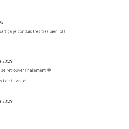
06
 part ça je conduis très très bien lol !
à 23:29
 se retrouver finallement 😀
i de ta visite!
à 23:29