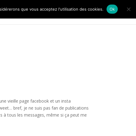
nsidérerons que vous acceptez l'utilisation des cookies.
Ok
Bienvenue
Livres
Blog
Contact
une vieille page facebook et un insta
et… bref, je ne suis pas fan de publications
onds à tous les messages, même si ça peut me