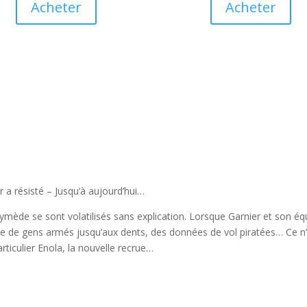
Acheter
Acheter
r a résisté – Jusqu’à
aujourd’hui
…
ède se sont volatilisés sans explication. Lorsque Garnier et son équ
e de gens armés jusqu’aux dents, des données de vol piratées… Ce n’es
rticulier Enola, la nouvelle recrue…