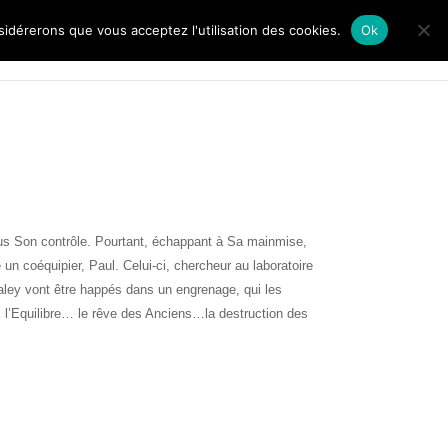
nsidérerons que vous acceptez l'utilisation des cookies.
Ok
Bienvenue
Livres
Blog
Contact
us Son contrôle.
Pourtant, échappant à Sa mainmise,
 un coéquipier, Paul. Celui-ci, chercheur au laboratoire
aley vont être happés dans un engrenage, qui les
l’Equilibre… le rêve des Anciens…la destruction des