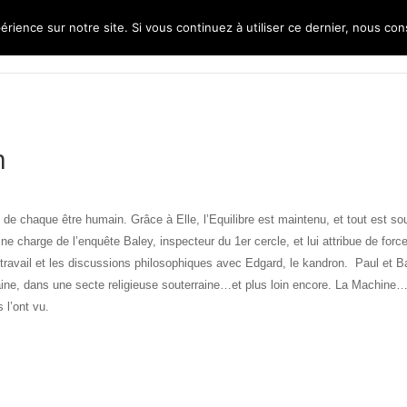
érience sur notre site. Si vous continuez à utiliser ce dernier, nous co
m
 de chaque être humain. Grâce à Elle, l’Equilibre est maintenu, et tout est so
e charge de l’enquête Baley, inspecteur du 1er cercle, et lui attribue de force
ravail et les discussions philosophiques avec Edgard, le kandron.
Paul et B
ne, dans une secte religieuse souterraine…et plus loin encore.
La Machine… 
 l’ont vu.