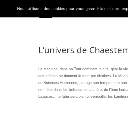
Nous utilisons des cookies pour vous garantir la meilleure exp
L’univers de Chaeste
La Machine, dans sa Tour dominant la cité, gère la vie
des enfants se donnent la mort par dizaines.
La Machin
de Sciences Anciennes, partage son temps entre son t
emmène dans les tréfonds de la cité et de l’âme humai
Espaces… le futur sera bientôt verrouillé, les kandrons