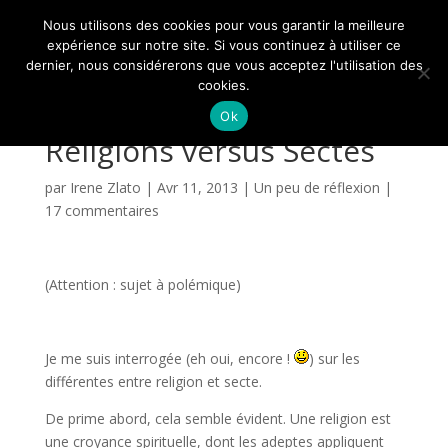
Nous utilisons des cookies pour vous garantir la meilleure
expérience sur notre site. Si vous continuez à utiliser ce
dernier, nous considérerons que vous acceptez l'utilisation des
cookies.
Ok
Religions versus Sectes
par
Irene Zlato
|
Avr 11, 2013
|
Un peu de réflexion
|
17 commentaires
(Attention : sujet à polémique)
Je me suis interrogée (eh oui, encore !
) sur les
différentes entre religion et secte.
De prime abord, cela semble évident. Une religion est
une croyance spirituelle, dont les adeptes appliquent