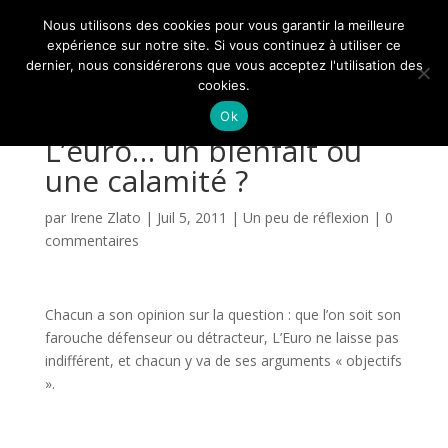
Nous utilisons des cookies pour vous garantir la meilleure
expérience sur notre site. Si vous continuez à utiliser ce
dernier, nous considérerons que vous acceptez l'utilisation des
cookies.
Ok
L’euro… un bienfait ou
une calamité ?
par
Irene Zlato
|
Juil 5, 2011
|
Un peu de réflexion
|
0
commentaires
Chacun a son opinion sur la question : que l’on soit son
farouche défenseur ou détracteur, L’Euro ne laisse pas
indifférent, et chacun y va de ses arguments « objectifs
».